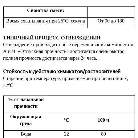
Свойства смеси:
Время схватывания при 25°C, секунд
От 90 до 180
ТИПИЧНЫЙ ПРОЦЕСС ОТВЕРЖДЕНИЯ
Отверждение происходит после перемешивания компонентов
А и В. «Отпускная прочность» достигается очень быстро;
полная прочность достигается через 24 часа.
Стойкость к действию химикатов/растворителей
Старение при температуре, применяемой при испытаниях,
22
℃
% от начальной
прочности
Окружающая
°C
100 ч
5
среда
Вода
22
80