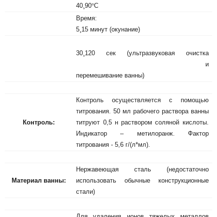
40
¸
90
°
С
Время:
5
¸
15 минут (окунание)
30
¸
120 сек (ультразвуковая очистка
и
перемешивание ванны)
Контроль осуществляется с помощью
титрования. 50 мл рабочего раствора ванны
Контроль:
титруют 0,5 н раствором соляной кислоты.
Индикатор – метилоранж. Фактор
титрования ‑ 5,6 г/(л*мл).
Нержавеющая сталь (недостаточно
Материал ванны:
использовать обычные конструкционные
стали)
Для удаления ионов тяжелых металлов