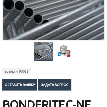
артикул: 95638
BONDERITE
C
-
NE