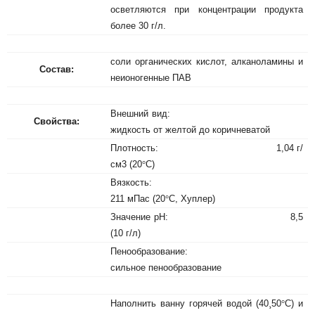
осветляются при концентрации продукта
более 30 г/л.
соли органических кислот, алканоламины и
Состав:
неионогенные ПАВ
Внешний вид:
Свойства:
жидкость от желтой до коричневатой
Плотность: 1,04 г/
см3 (20
°
С)
Вязкость:
211 мПас (20
°
С, Хуплер)
Значение рН: 8,5
(10 г/л)
Пенообразование:
сильное пенообразование
Наполнить ванну горячей водой (40
¸
50
°
С) и